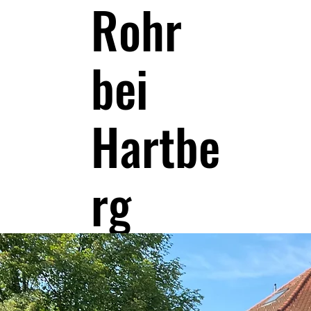
Rohr
bei
Hartbe
rg