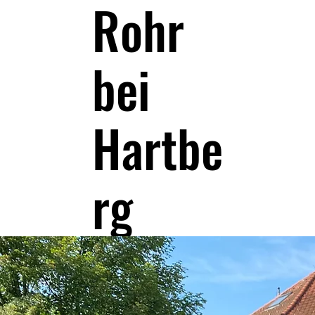
Rohr
bei
Hartbe
rg