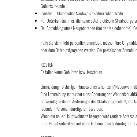
Geburtsurkunde
Eventuell Urkundlicher Nachweis akademischer Grade
Für Unterkunftnehmer, die keine österreichische Staatsbürgers
Bei Anmeldung eines Neugeborenen (bei der Meldebehörde): G
Falls Sie sich nicht persönlich anmelden, müssen Ihre Origina
oder dem Boten mitgegeben werden. Bei postalischer Anmeldung
KOSTEN
Es fallen keine Gebühren bzw. Kosten an
Ummeldung - bisheriger Hauptwohnsitz soll zum "Nebenwohnsi
Eine Ummeldung ist nur bei einer Änderung der Wohnsitzqualit
notwendig, in denen Änderungen der Staatsbürgerschaft, des 
lebenden Personen durchgeführt werden.
Wenn ein neuer Hauptwohnsitz bezogen wird (andere Adresse al
alten Hauptwohnsitzes auf einen Nebenwohnsitz durchgeführt 