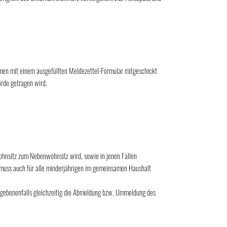
mmen mit einem ausgefüllten Meldezettel-Formular mitgeschickt
rde getragen wird.
hnsitz zum Nebenwohnsitz wird, sowie in jenen Fällen
muss auch für alle minderjährigen im gemeinsamen Haushalt
gegebenenfalls gleichzeitig die Abmeldung bzw. Ummeldung des