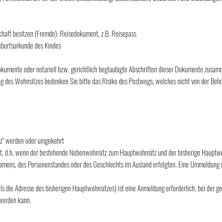
chaft besitzen (Fremde): Reisedokument, z.B. Reisepass
eburtsurkunde des Kindes
ldokumente oder notariell bzw. gerichtlich beglaubigte Abschriften dieser Dokumente zusa
 des Wohnsitzes bedenken Sie bitte das Risiko des Postwegs, welches nicht von der Behö
tz" werden oder umgekehrt
ät, d.h. wenn der bestehende Nebenwohnsitz zum Hauptwohnsitz und der bisherige Hauptwo
Namens, des Personenstandes oder des Geschlechts im Ausland erfolgten. Eine Ummeldung 
s die Adresse des bisherigen Hauptwohnsitzes) ist eine Anmeldung erforderlich, bei der 
werden kann.