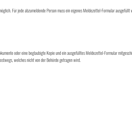
möglich. Für jede abzumeldende Person muss ein eigenes Meldezettel-Formular ausgefüllt w
ldokumente oder eine beglaubigte Kopie und ein ausgefülltes Meldezettel-Formular mitgesc
ostwegs, welches nicht von der Behörde getragen wird.