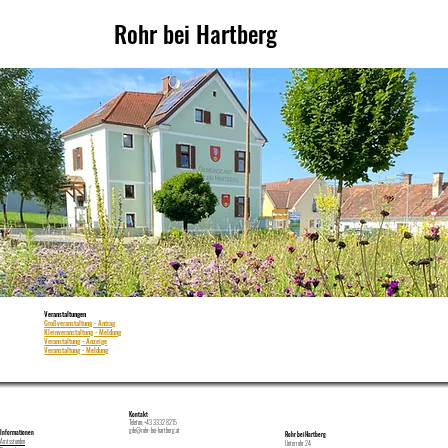
Rohr bei Hartberg
Veranstaltungen
Großveranstaltung - Antrag
Kleinveranstaltung - Meldung
Veranstaltung - Anzeige
Veranstaltung - Meldung
Kontakt
Telefon: +43 3332 8215
gde@rohr-bei-hartberg.at
Informationen
Rohr bei Hartberg
Amtsstunden
Unterrohr 24